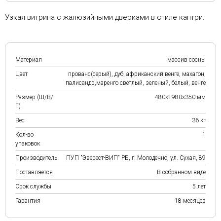
Узкая витрина с жалюзийными дверками в стиле кантри.
Материал
массив сосны
Цвет
прованс(серый), дуб, африканский венге, махагон,
палисандр,маренго светлый, зеленый, белый, венге
Размер (Ш/В/
480х1980х350 мм
Г)
Вес
36 кг
Кол-во
1
упаковок
Производитель
ПУП "Эверест-ВИП" РБ, г. Молодечно, ул. Сухая, 89
Поставляется
В собранном виде
Срок службы
5 лет
Гарантия
18 месяцев