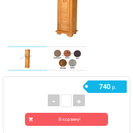
740
р.
-
+
В корзину!