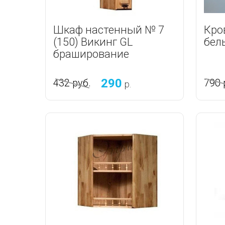
Шкаф настенный № 7
Кро
(150) Викинг GL
бел
браширование
290
432
руб.
790
р.