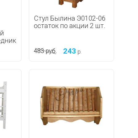
Стул Былина Э0102-06
остаток по акции 2 шт.
ый
едник
243
483
руб.
р.