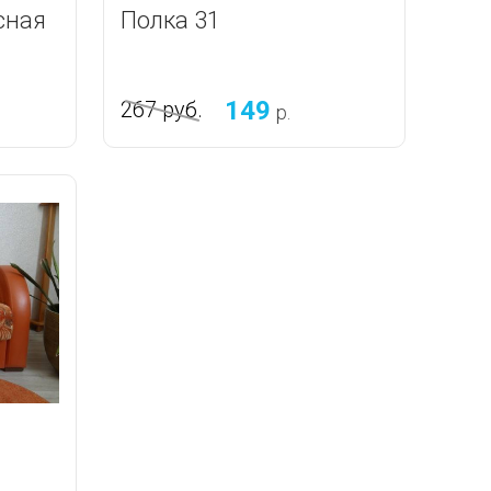
сная
Полка 31
149
267
руб.
р.