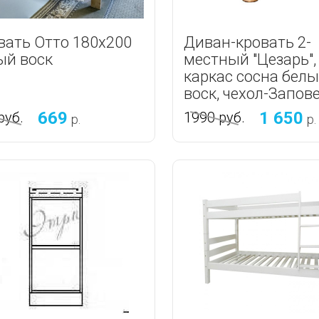
вать Отто 180х200
Диван-кровать 2-
ый воск
местный "Цезарь",
каркас сосна бел
воск, чехол-Запов
669
1 650
руб.
1990
руб.
р.
р.