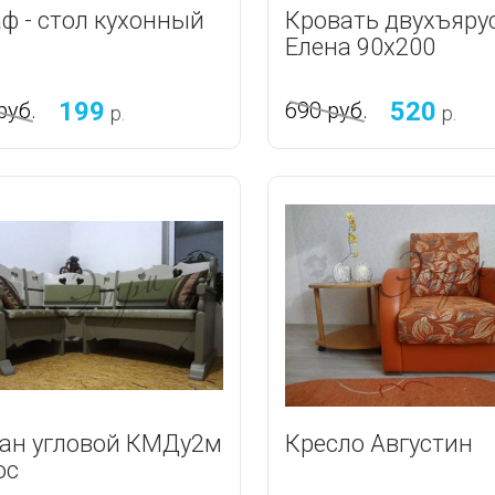
ф - стол кухонный
Кровать двухъяру
Елена 90х200
199
520
руб.
690
руб.
р.
р.
ан угловой КМДу2м
Кресло Августин
ос