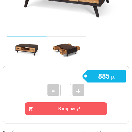
885
р.
-
+
В корзину!