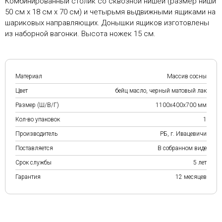
Комбинированный столик со сквозной нишей (размер ниши
50 см х 18 см х 70 см) и четырьмя выдвижными ящиками на
шариковых направляющих. Донышки ящиков изготовлены
из наборной вагонки. Высота ножек 15 см.
Материал
Массив сосны
Цвет
бейц масло, черный матовый лак
Размер (Ш/В/Г)
1100х400х700 мм
Кол-во упаковок
1
Производитель
РБ, г. Ивацевичи
Поставляется
В собранном виде
Срок службы
5 лет
Гарантия
12 месяцев