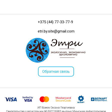
+375 (44) 77-33-77-9
etri.by.site@gmail.com
Обратная связь
ИП Божек Оксана Георгиевна
Свидетельство о регистрации № 692216985 выдано Минским райисполкомом