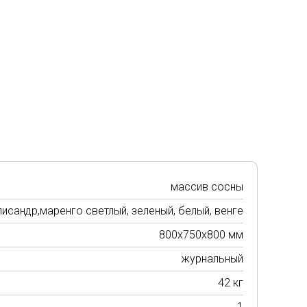
массив сосны
лисандр,маренго светлый, зеленый, белый, венге
800х750х800 мм
журнальный
42 кг
1