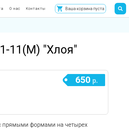
та
О нас
Контакты
Ваша корзина пуста
1-11(М) "Хлоя"
650
р.
 с прямыми формами на четырех