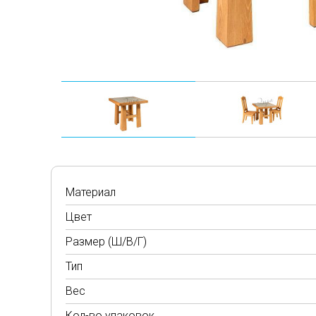
Материал
Цвет
Размер (Ш/В/Г)
Тип
Вес
Кол-во упаковок