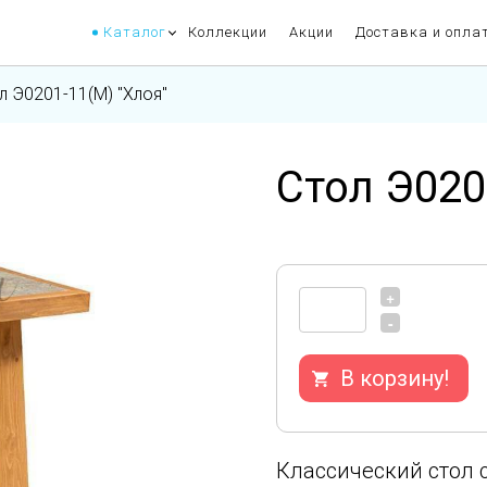
Каталог
Коллекции
Акции
Доставка и опла
л Э0201-11(М) "Хлоя"
Стол Э020
+
-
В корзину!
Классический стол