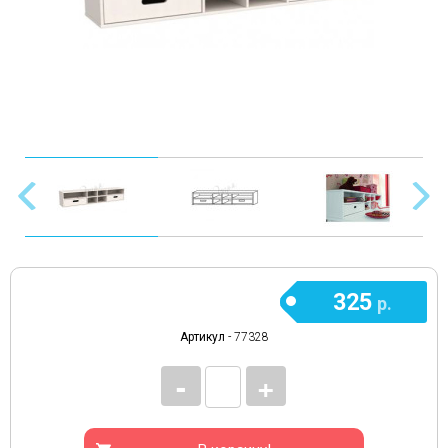
325
р.
Артикул
- 77328
-
+