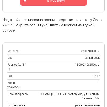
В корзину!
Надстройка из массива сосны предлагается к столу Сиело
77327. Покрыта белым укрывистым воском на водной
основе.
Материал
Массив сосны
Цвет
белый воск
Размер (Ш/В/
1300х240х250 мм
Г)
Вес
12 кг
Кол-во
1
упаковок
Производитель
СП ММЦ ООО, РБ, г. Молодечно, ул. Великий
Гостинец, 31а
Поставляется
В разобранном виде