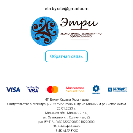
etri.by.site@gmail.com
Обратная связь
ИП Божек Оксана Георгиевна
Свидетельство о регистрации № 692216985 выдано Минским райисполкомом
26.01.2023 г.
Минская обл., Минский р-н,
аг. Хатежино, ул. Солнечная, 22
р/с, BY41ALFA30132C99050010270000
ЗАО «Альфа-Банк»
БИК ALFABY2X