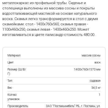
металлокаркас из профильной трубы. Сиденье и
столешница выполнены из массива сосны и покрыты
водоотталкивающей мастикой на основе натурального
воска. Скамья легко трансформируется в стол с двумя
скамейками: стол - 1400х760х560, скамья правая -
1100х460х250, скамья левая - 1400х460х250. Может
изготавливаться в цвете палисандр-стоимость 480.00.
Материал
массив сосны
Цвет
воск
Размер (Ш/В/
1400х760х1570 мм
Г)
Тип
садовая
Вес
34,5 кг
Кол-во
1
упаковок
Производитель
ЗАО "Поставымебель" РБ, г. Поставы, ул.