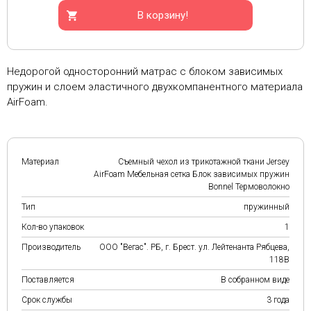
В корзину!
Недорогой односторонний матрас с блоком зависимых
пружин и слоем эластичного двухкомпанентного материала
AirFoam.
Материал
Съемный чехол из трикотажной ткани Jersey
AirFoam Мебельная сетка Блок зависимых пружин
Bonnel Термоволокно
Тип
пружинный
Кол-во упаковок
1
Производитель
ООО "Вегас". РБ, г. Брест. ул. Лейтенанта Рябцева,
118В
Поставляется
В собранном виде
Срок службы
3 года