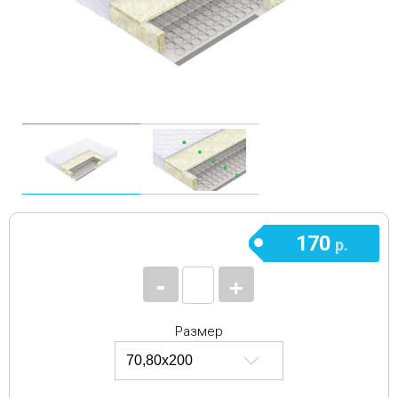
170
р.
-
+
Размер