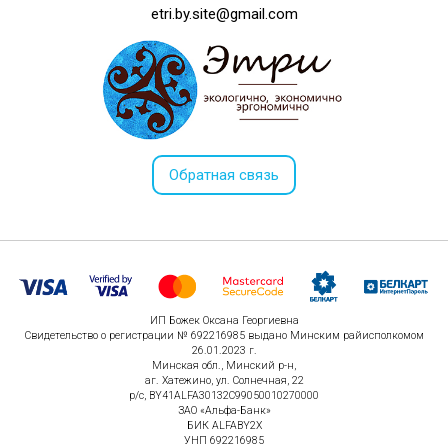
etri.by.site@gmail.com
Обратная связь
ИП Божек Оксана Георгиевна
Свидетельство о регистрации № 692216985 выдано Минским райисполкомом
26.01.2023 г.
Минская обл., Минский р-н,
аг. Хатежино, ул. Солнечная, 22
р/с, BY41ALFA30132C99050010270000
ЗАО «Альфа-Банк»
БИК ALFABY2X
УНП 692216985