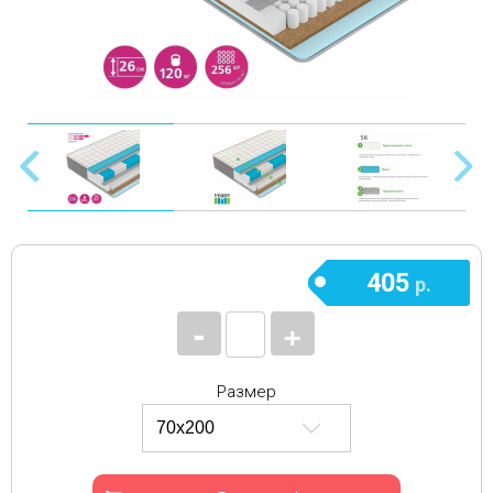
405
р.
-
+
Размер