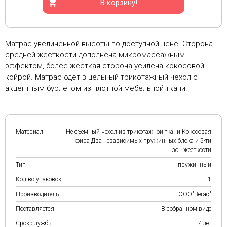
В корзину!
Матрас увеличенной высоты по доступной цене. Сторона
средней жесткости дополнена микромассажным
эффектом, более жесткая сторона усилена кокосовой
койрой. Матрас одет в цельный трикотажный чехол с
акцентным бурлетом из плотной мебельной ткани.
Материал
Не съемный чехол из трикотажной ткани Кокосовая
койра Два независимых пружинных блока и 5-ти
зон жесткости
Тип
пружинный
Кол-во упаковок
1
Производитель
ООО"Вегас"
Поставляется
В собранном виде
Срок службы
7 лет