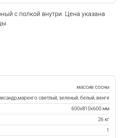
ный с полкой внутри. Цена указана
цы.
массив сосны
лисандр,маренго светлый, зеленый, белый, венге
600х810х600 мм
26 кг
1