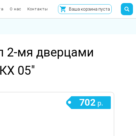
та
О нас
Контакты
Ваша корзина пуста
л 2-мя дверцами
КХ 05"
702
р.