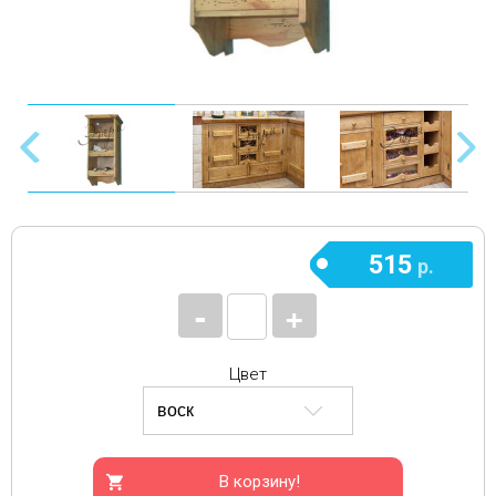
515
р.
-
+
Цвет
В корзину!