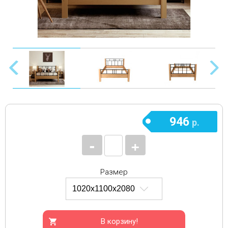
946
р.
-
+
Размер
В корзину!