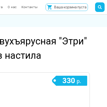
та
О нас
Контакты
Ваша корзина пуста
вухъярусная "Этри"
з настила
330
р.