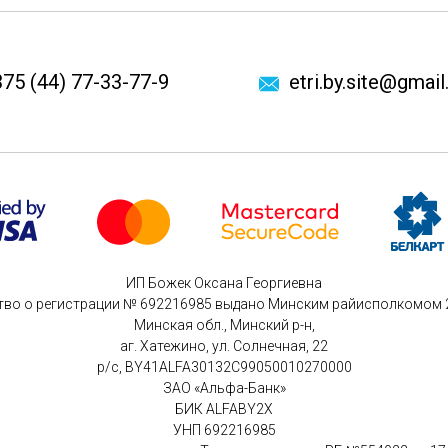
75 (44) 77-33-77-9
etri.by.site@gmai
ИП Божек Оксана Георгиевна
тво о регистрации № 692216985 выдано Минским райисполкомом 26
Минская обл., Минский р-н,
аг. Хатежино, ул. Солнечная, 22
р/с, BY41ALFA30132C99050010270000
ЗАО «Альфа-Банк»
БИК ALFABY2X
УНП 692216985