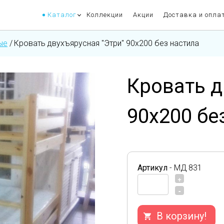
Каталог
Коллекции
Акции
Доставка и опла
ые
/
Кровать двухъярусная "Этри" 90х200 без настила
Кровать д
90х200 бе
Артикул
- МД 831
+
-
В корзину!