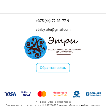
+375 (44) 77-33-77-9
etri.by.site@gmail.com
Обратная связь
ИП Божек Оксана Георгиевна
Свидетельство о регистрации № 692216985 выдано Минским райисполкомом