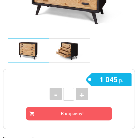
1 045
р.
-
+
В корзину!