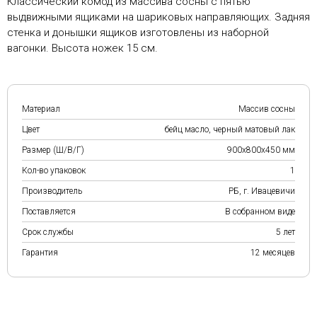
Классический комод из массива сосны с пятью
выдвижными ящиками на шариковых направляющих. Задняя
стенка и донышки ящиков изготовлены из наборной
вагонки. Высота ножек 15 см.
Материал
Массив сосны
Цвет
бейц масло, черный матовый лак
Размер (Ш/В/Г)
900х800х450 мм
Кол-во упаковок
1
Производитель
РБ, г. Ивацевичи
Поставляется
В собранном виде
Срок службы
5 лет
Гарантия
12 месяцев