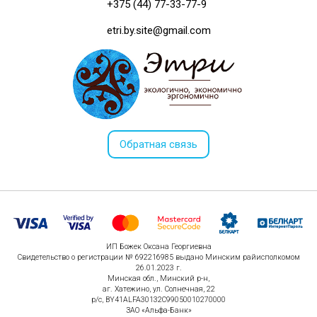
+375 (44) 77-33-77-9
etri.by.site@gmail.com
Обратная связь
ИП Божек Оксана Георгиевна
Свидетельство о регистрации № 692216985 выдано Минским райисполкомом
26.01.2023 г.
Минская обл., Минский р-н,
аг. Хатежино, ул. Солнечная, 22
р/с, BY41ALFA30132C99050010270000
ЗАО «Альфа-Банк»