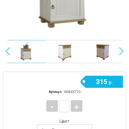
315
р.
Артикул
- 604ХХ710
-
+
Цвет