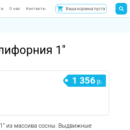
та
О нас
Контакты
Ваша корзина пуста
лифорния 1"
1 356
р.
1" из массива сосны. Выдвижные