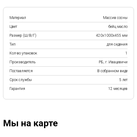
Материал
Массив сосны
Цвет
бейц масло
Размер (Ш/В/Г)
420х1000х455 мм
Тип
для сидения
Кол-во упаковок
1
Производитель
РБ, г. Ивацевичи
Поставляется
В собранном виде
Срок службы
5 лет
Гарантия
12 месяцев
Мы на карте