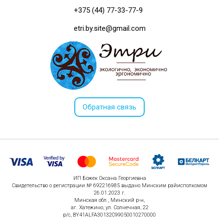
+375 (44) 77-33-77-9
etri.by.site@gmail.com
Обратная связь
ИП Божек Оксана Георгиевна
Свидетельство о регистрации № 692216985 выдано Минским райисполкомом
26.01.2023 г.
Минская обл., Минский р-н,
аг. Хатежино, ул. Солнечная, 22
р/с, BY41ALFA30132C99050010270000