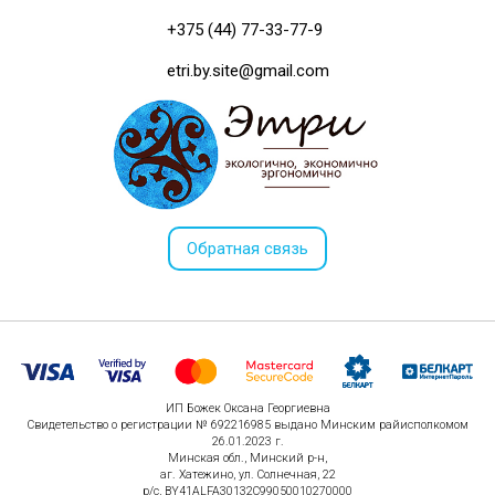
+375 (44) 77-33-77-9
etri.by.site@gmail.com
Обратная связь
ИП Божек Оксана Георгиевна
Свидетельство о регистрации № 692216985 выдано Минским райисполкомом
26.01.2023 г.
Минская обл., Минский р-н,
аг. Хатежино, ул. Солнечная, 22
р/с, BY41ALFA30132C99050010270000