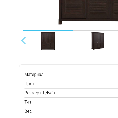
Материал
Цвет
Размер (Ш/В/Г)
Тип
Вес