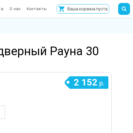
та
О нас
Контакты
Ваша корзина пуста
дверный Рауна 30
2 152
р.