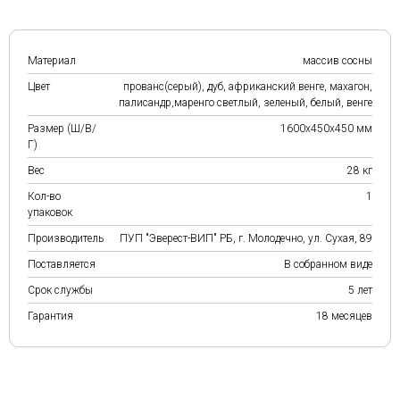
Материал
массив сосны
Цвет
прованс(серый), дуб, африканский венге, махагон,
палисандр,маренго светлый, зеленый, белый, венге
Размер (Ш/В/
1600х450х450 мм
Г)
Вес
28 кг
Кол-во
1
упаковок
Производитель
ПУП "Эверест-ВИП" РБ, г. Молодечно, ул. Сухая, 89
Поставляется
В собранном виде
Срок службы
5 лет
Гарантия
18 месяцев