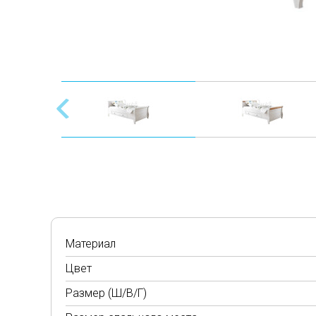
Материал
Цвет
Размер (Ш/В/Г)