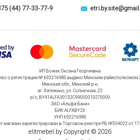
75 (44) 77-33-77-9
etri.by.site@gmai
ИП Божек Оксана Георгиевна
тво о регистрации № 692216985 выдано Минским райисполкомом 26
Минская обл., Минский р-н,
аг. Хатежино, ул. Солнечная, 22
р/с, BY41ALFA30132C99050010270000
ЗАО «Альфа-Банк»
БИК ALFABY2X
УНП 692216985
т магазин зарегистрирован в Торговом реестре РБ №554022 от 17
elitmebel.by Copyright © 2026