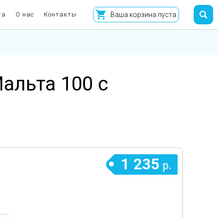
та
О нас
Контакты
Ваша корзина пуста
альта 100 с
1 235
р.